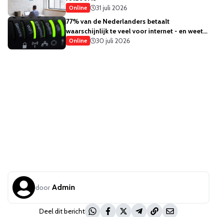
31 juli 2026
Online
77% van de Nederlanders betaalt
waarschijnlijk te veel voor internet - en weet
het ook
30 juli 2026
Online
Admin
door
Deel dit bericht