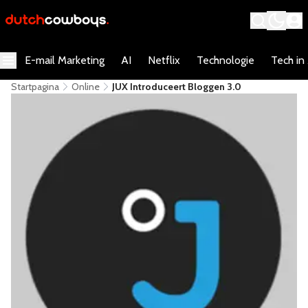
E-mail Marketing
AI
Netflix
Technologie
Tech in
Startpagina
Online
JUX Introduceert Bloggen 3.0