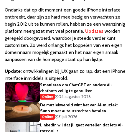
Ondanks dat op dít moment een goede iPhone interface
ontbreekt, daar zijn ze hard mee bezig en verwachten ze
begin 2012 uit te kunnen rollen, hebben ze een waanzinnig
platform neergezet met veel potentie.
Updates
worden
geregeld doorgevoerd, waardoor je steeds verder kunt
customizen. Zo werd onlangs het koppelen van een eigen
domeinnaam mogelijk gemaakt en het naar eigen smaak
aanpassen van de homepage staat op hun lijstje.
Update:
ontwikkelingen bij JUX gaan zo rap, dat een iPhone
interface inmiddels is uitgerold.
5 manieren om ChatGPT en andere AI-
chatbots veilig te gebruiken
04 augustus 2026
Online
De muziekwereld wint het van AI-muziek:
Suno moet auteursrechten betalen
31 juli 2026
Online
LinkedIn wil dat jij gaat vertellen dat iets AI-
rotzooi is