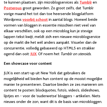
te kunnen plaatsen, zijn microblogservices als
Tumblr
en
Posterous
groot geworden. Zo groot zelfs, dat Tumblr
vorige maand het tot dan toe heersende blogplatform
Wordpress
voorbij schoot
in aantal blogs. Hoewel beide
vormen van bloggen in essentie misschien niet veel van
elkaar verschillen, ook op een microblog kun je stevige
lappen tekst kwijt, meldt zich een nieuwe microblogservice
op de markt die het wél anders aanpakt. Visueler dan de
concurrentie, volledig gebaseerd op HTML5 en strakker
ogend dan ooit:
JUX
. Of noem het
Tumblr on steroids
.
Een showcase voor content
JUX is een start-up uit New York dat gebruikers de
mogelijkheid wil bieden hun content op de mooist mogelijke
manier te presenteren. Daartoe bieden ze zes manieren om
content te posten: blockquotes, foto’s, video’s, slideshows,
lijstjes en - voor de ‘ouderwetse’ bloggers - artikelen. Niets
nieuws onder de zon, want dit is de basis van microbloggen.