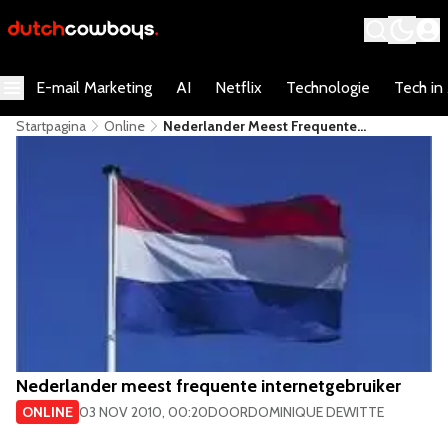
E-mail Marketing
AI
Netflix
Technologie
Tech in
Startpagina
Online
Nederlander Meest Frequente
Internetgebruiker
Nederlander meest frequente internetgebruiker
ONLINE
03 NOV 2010, 00:20
DOOR
DOMINIQUE DEWITTE