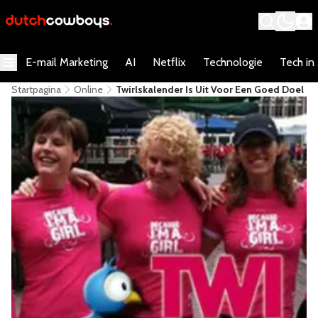
E-mail Marketing
AI
Netflix
Technologie
Tech in
Startpagina
Online
Twirlskalender Is Uit Voor Een Goed Doel