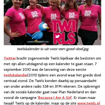
twirlskalender-is-uit-voor-een-goed-doel.jpg
Twitter
bracht zogenoemde Twirls bijelkaar die besloten om
met zijn allen uitdagend op een kalender te gaan staan. 7
september 2010 was de lancering van deze eerste
twirlskalender
(2011) tijdens een avond waar het goede doel
centraal stond. De Twirls konden daarbij op persaandacht
van onder andere radio 538 en 3FM rekenen. De opbrengst
van de sociale kalender gaat naar Plan Nederland en dan
vooral de campagne
'Because I Am A Girl'
. Er staan maar
twaalf Twirls op de kalender, maar op de site
www.twirls.nl