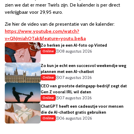
zien we dat er meer Twirls zijn. De kalender is per direct
verkrijgbaar voor 29,95 euro.
Zie hier de video van de presentatie van de kalender:
https://www.youtube.com/watch?
v=QhJmiahOTak&feature=youtu.be&a
Zo herken je een AI-foto op Vinted
08 augustus 2026
Online
Zo kun je echt een succesvol weekendje weg
plannen met een AI-chatbot
07 augustus 2026
Online
CEO van grootste datingapp-bedrijf zegt dat
Gen Z vooral IRL wil daten
07 augustus 2026
Online
ChatGPT heeft een cadeautje voor mensen
die de AI-chatbot gratis gebruiken
06 augustus 2026
Online