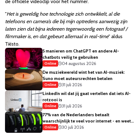
de officiële videoclip voor het nummer.
"
Het is geweldig hoe technologie zich ontwikkelt, al die
telefoons en camera’s die bij mijn optredens aanwezig zijn
laten zien dat bijna iedereen tegenwoordig een
fotograaf /
filmmaker is
,
en dat gebeurt allemaal in real-time
" aldus
Tiësto.
5 manieren om ChatGPT en andere AI-
chatbots veilig te gebruiken
04 augustus 2026
Online
De muziekwereld wint het van AI-muziek:
Suno moet auteursrechten betalen
31 juli 2026
Online
LinkedIn wil dat jij gaat vertellen dat iets AI-
rotzooi is
31 juli 2026
Online
77% van de Nederlanders betaalt
waarschijnlijk te veel voor internet - en weet
het ook
30 juli 2026
Online