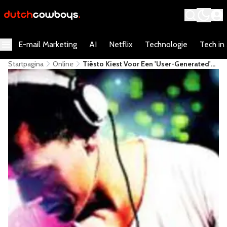
E-mail Marketing
AI
Netflix
Technologie
Tech in
Startpagina
Online
Tiësto Kiest Voor Een 'user-Generated'
Videoclip