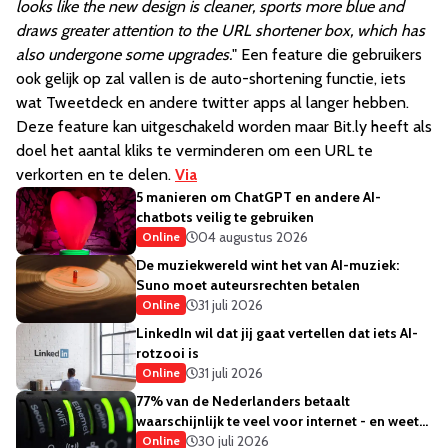
looks like the new design is cleaner, sports more blue and
draws greater attention to the URL shortener box, which has
also undergone some upgrades.
" Een feature die gebruikers
ook gelijk op zal vallen is de auto-shortening functie, iets
wat Tweetdeck en andere twitter apps al langer hebben.
Deze feature kan uitgeschakeld worden maar Bit.ly heeft als
doel het aantal kliks te verminderen om een URL te
verkorten en te delen.
Via
5 manieren om ChatGPT en andere AI-
chatbots veilig te gebruiken
04 augustus 2026
Online
De muziekwereld wint het van AI-muziek:
Suno moet auteursrechten betalen
31 juli 2026
Online
LinkedIn wil dat jij gaat vertellen dat iets AI-
rotzooi is
31 juli 2026
Online
77% van de Nederlanders betaalt
waarschijnlijk te veel voor internet - en weet
het ook
30 juli 2026
Online