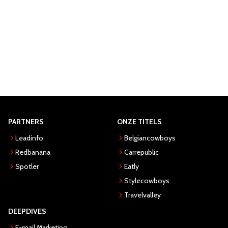
PARTNERS
ONZE TITELS
Leadinfo
Belgiancowboys
Redbanana
Carrepublic
Spotler
Eatly
Stylecowboys
Travelvalley
DEEPDIVES
E-mail Marketing