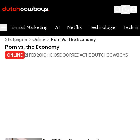
E-mail Marketing
AI
Netflix
Technologie
Tech in
Startpagina
Online
Porn Vs. The Economy
Porn vs. the Economy
ONLINE
21 FEB 2010, 10:05
DOOR
REDACTIE DUTCHCOWBOYS