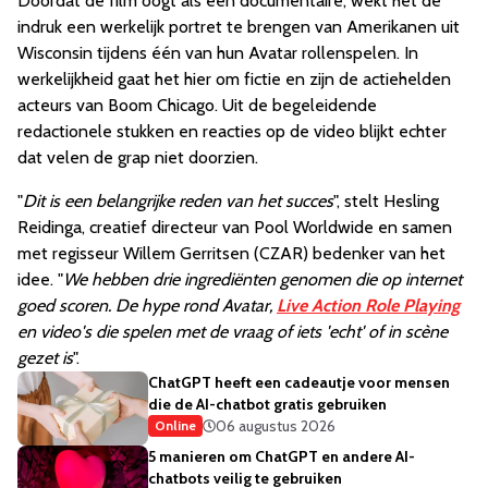
Doordat de film oogt als een documentaire, wekt het de
indruk een werkelijk portret te brengen van Amerikanen uit
Wisconsin tijdens één van hun Avatar rollenspelen. In
werkelijkheid gaat het hier om fictie en zijn de actiehelden
acteurs van Boom Chicago. Uit de begeleidende
redactionele stukken en reacties op de video blijkt echter
dat velen de grap niet doorzien.
"
Dit is een belangrijke reden van het succes
", stelt Hesling
Reidinga, creatief directeur van Pool Worldwide en samen
met regisseur Willem Gerritsen (CZAR) bedenker van het
idee. "
We hebben drie ingrediënten genomen die op internet
goed scoren. De hype rond Avatar,
Live Action Role Playing
en video's die spelen met de vraag of iets 'echt' of in scène
gezet is
".
ChatGPT heeft een cadeautje voor mensen
die de AI-chatbot gratis gebruiken
06 augustus 2026
Online
5 manieren om ChatGPT en andere AI-
chatbots veilig te gebruiken