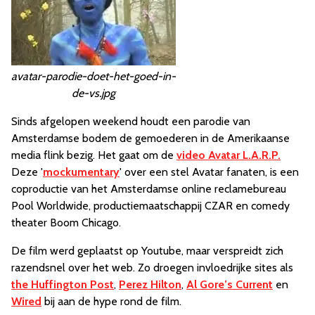
avatar-parodie-doet-het-goed-in-
de-vs.jpg
Sinds afgelopen weekend houdt een parodie van
Amsterdamse bodem de gemoederen in de Amerikaanse
media flink bezig. Het gaat om de
video Avatar L.A.R.P.
Deze '
mockumentary
' over een stel Avatar fanaten, is een
coproductie van het Amsterdamse online reclamebureau
Pool Worldwide, productiemaatschappij CZAR en comedy
theater Boom Chicago.
De film werd geplaatst op Youtube, maar verspreidt zich
razendsnel over het web. Zo droegen invloedrijke sites als
the Huffington Post
,
Perez Hilton
,
Al Gore’s Current
en
Wired
bij aan de hype rond de film.