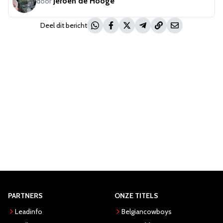
Jeroen de Hooge
door
Deel dit bericht
PARTNERS
ONZE TITELS
Leadinfo
Belgiancowboys