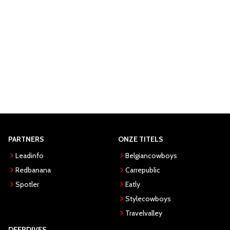
PARTNERS
ONZE TITELS
Leadinfo
Belgiancowboys
Redbanana
Carrepublic
Spotler
Eatly
Stylecowboys
Travelvalley
DEEPDIVES