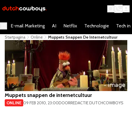
E-mail Marketing
AI
Netflix
Technologie
Tech in
Startpagina
Online
Muppets Snappen De Internetcultuur
Muppets snappen de internetcultuur
ONLINE
09 FEB 2010, 23:00
DOOR
REDACTIE DUTCHCOWBOYS