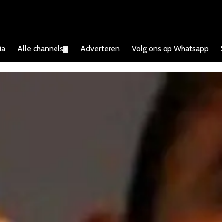
ia
Alle channels
Adverteren
Volg ons op Whatsapp
▼