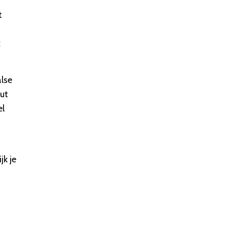
t
k
lse
ut
el
s
jk je