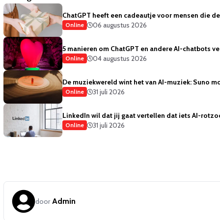
ChatGPT heeft een cadeautje voor mensen die de 
06 augustus 2026
Online
5 manieren om ChatGPT en andere AI-chatbots vei
04 augustus 2026
Online
De muziekwereld wint het van AI-muziek: Suno mo
31 juli 2026
Online
LinkedIn wil dat jij gaat vertellen dat iets AI-rotzo
31 juli 2026
Online
Admin
door