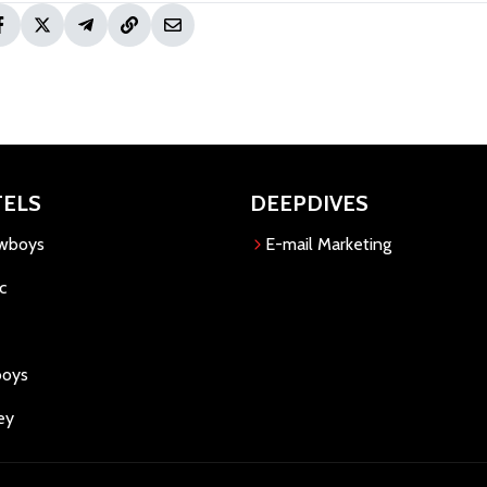
TELS
DEEPDIVES
owboys
E-mail Marketing
c
boys
ey