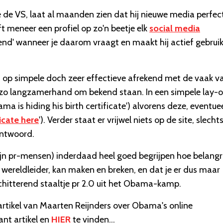
de VS, laat al maanden zien dat hij nieuwe media perfec
t meneer een profiel op zo'n beetje elk
social media
vriend' wanneer je daarom vraagt en maakt hij actief gebrui
op simpele doch zeer effectieve afrekend met de vaak va
zo langzamerhand om bekend staan. In een simpele lay-o
ma is hiding his birth certificate') alvorens deze, eventue
ficate here
'). Verder staat er vrijwel niets op de site, slecht
ntwoord.
jn pr-mensen) inderdaad heel goed begrijpen hoe belangri
e wereldleider, kan maken en breken, en dat je er dus maar
chitterend staaltje pr 2.0 uit het Obama-kamp.
artikel van Maarten Reijnders over Obama's online
ant artikel en
HIER
te vinden...