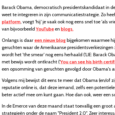
Barack Obama, democratisch presidentskandidaat in de 
weet te integreren in zijn communicatiestrategie. Zo heef
platform
, voegt 'hij' je vaak ook nog eens snel toe 'als 
van bijvoorbeeld
YouTube
en
blogs.
Onlangs is daar
een nieuw blog
bijgekomen waarmee hij 
geruchten waar de Amerikaanse presidentsverkiezingen 
wordt het 'the smear' nog eens herhaald ('LIE: Barack Oba
met bewijs wordt ontkracht ('
You can see his birth certi
een opsomming van geruchten gevolgd door Obama's a
Volgens mij bewijst dit eens te meer dat Obama (en/of zi
reputatie online is, dat deze iemand, zelfs een potentiel
beter actief mee om kunt gaan. Hoe dan ook, weer een s
In de Emerce van deze maand staat toevallig een groot 
strategieën onder de naam "President 2.0". Zeer interess