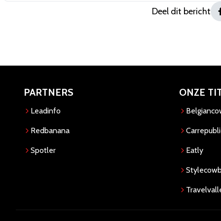
Deel dit bericht
PARTNERS
ONZE TI
Leadinfo
Belgianc
Redbanana
Carrepubli
Spotler
Eatly
Stylecow
Travelvall