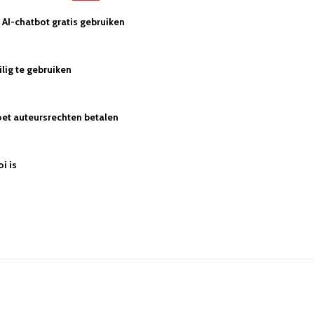
AI-chatbot gratis gebruiken
lig te gebruiken
et auteursrechten betalen
oi is