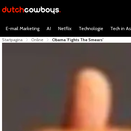
E-mail Marketing
AI
Netflix
Technologie
Tech in As
Startpagina
Online
Obama 'fights The Smears'