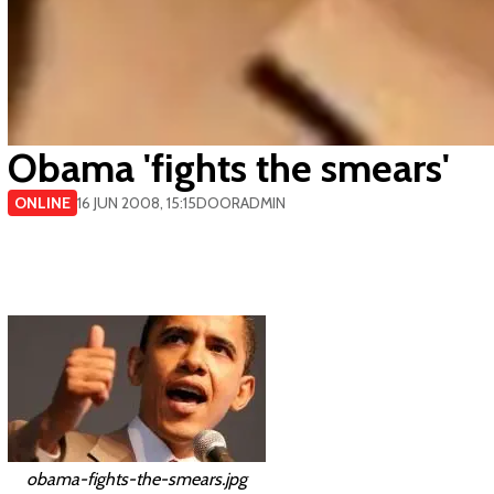
Obama 'fights the smears'
ONLINE
16 JUN 2008, 15:15
DOOR
ADMIN
obama-fights-the-smears.jpg