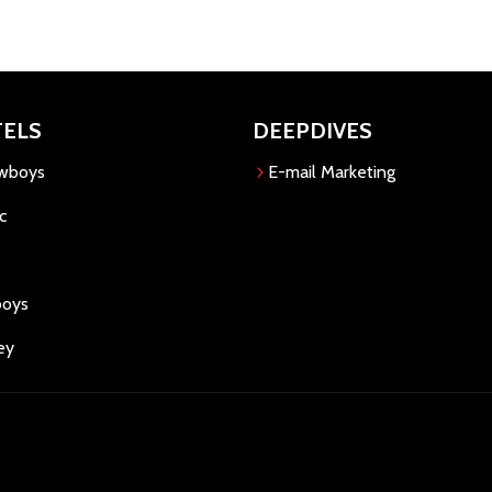
TELS
DEEPDIVES
owboys
E-mail Marketing
c
boys
ey