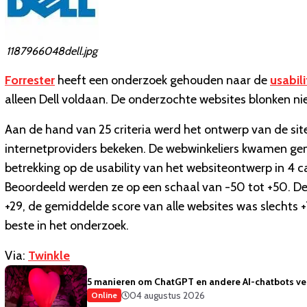
1187966048dell.jpg
Forrester
heeft een onderzoek gehouden naar de
usabili
alleen Dell voldaan. De onderzochte websites blonken niet
Aan de hand van 25 criteria werd het ontwerp van de si
internetproviders bekeken. De webwinkeliers kwamen gemi
betrekking op de usability van het websiteontwerp in 4 c
Beoordeeld werden ze op een schaal van -50 tot +50. De
+29, de gemiddelde score van alle websites was slechts +
beste in het onderzoek.
Via:
Twinkle
5 manieren om ChatGPT en andere AI-chatbots vei
04 augustus 2026
Online