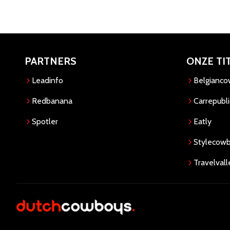
PARTNERS
ONZE TI
Leadinfo
Belgianc
Redbanana
Carrepubli
Spotler
Eatly
Stylecow
Travelvall