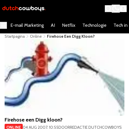
E-mail Marketing
AI
Netflix
Technologie
Tech in
Startpagina
Online
Firehose Een Digg Kloon?
Firehose een Digg kloon?
ONLINE
04 AUG 2007, 10:55
DOOR
REDACTIE DUTCHCOWBOYS