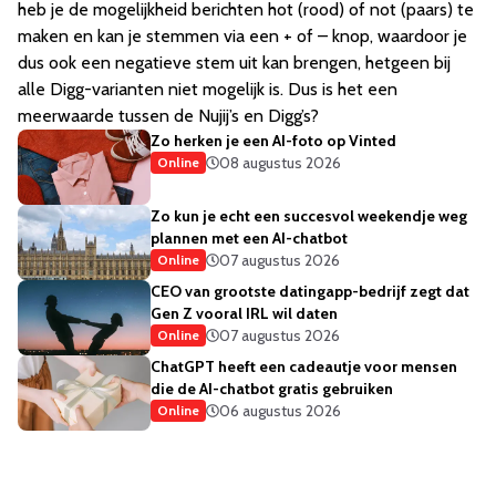
heb je de mogelijkheid berichten hot (rood) of not (paars) te
maken en kan je stemmen via een + of – knop, waardoor je
dus ook een negatieve stem uit kan brengen, hetgeen bij
alle Digg-varianten niet mogelijk is. Dus is het een
meerwaarde tussen de Nujij’s en Digg’s?
Zo herken je een AI-foto op Vinted
08 augustus 2026
Online
Zo kun je echt een succesvol weekendje weg
plannen met een AI-chatbot
07 augustus 2026
Online
CEO van grootste datingapp-bedrijf zegt dat
Gen Z vooral IRL wil daten
07 augustus 2026
Online
ChatGPT heeft een cadeautje voor mensen
die de AI-chatbot gratis gebruiken
06 augustus 2026
Online