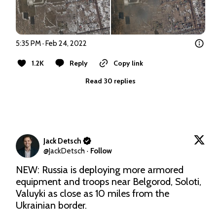
5:35 PM · Feb 24, 2022
1.2K
Reply
Copy link
Read 30 replies
Jack Detsch
@
JackDetsch
·
Follow
NEW: Russia is deploying more armored 
equipment and troops near Belgorod, Soloti, 
Valuyki as close as 10 miles from the 
Ukrainian border.
