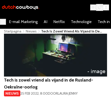
E-mail Marketing
AI
Netflix
Technologie
Tech in
Startpagina
Nieuws
​Tech Is Zowel Vriend Als Vijand In De
Rusland-Oekraïne-Oorlog
​Tech is zowel vriend als vijand in de Rusland-
Oekraïne-oorlog
NIEUWS
25 FEB 2022, 8:00
DOOR
LAURA JENNY