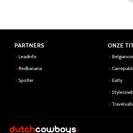
PARTNERS
ONZE TI
Leadinfo
Belgianc
Redbanana
Carrepubli
Spotler
Eatly
Stylecow
Travelvall