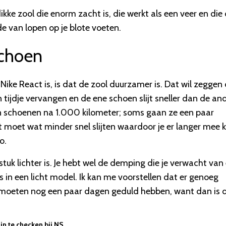
ke zool die enorm zacht is, die werkt als een veer en die
 van lopen op je blote voeten.
schoen
Nike React is, is dat de zool duurzamer is. Dat wil zeggen
ijdje vervangen en de ene schoen slijt sneller dan de and
n schoenen na 1.000 kilometer; soms gaan ze een paar
 moet wat minder snel slijten waardoor je er langer mee 
o.
tuk lichter is. Je hebt wel de demping die je verwacht van
n een licht model. Ik kan me voorstellen dat er genoeg
Ze moeten nog een paar dagen geduld hebben, want dan is 
in te checken bij NS