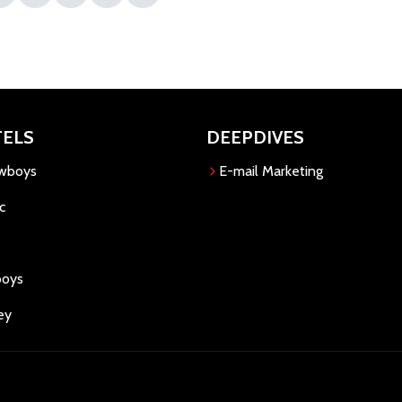
TELS
DEEPDIVES
owboys
E-mail Marketing
c
boys
ey