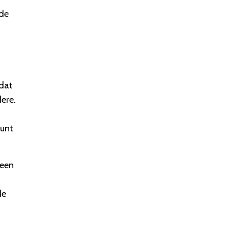
 de
 dat
ere.
kunt
 een
de