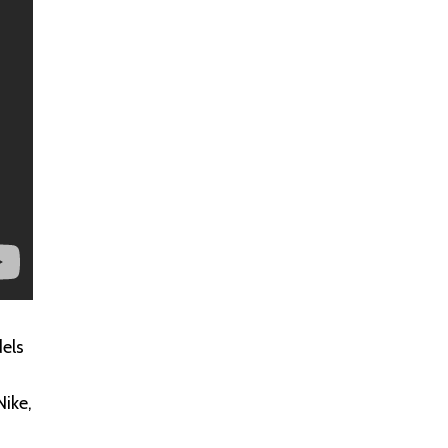
els
Nike,