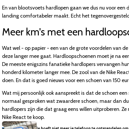
En van blootsvoets hardlopen gaan we dus nu voor een dik
landing comfortabeler maakt. Echt het tegenovergestelde
Meer km's met een hardloop
Wat wel - op papier - een van de grote voordelen van de 
deze langer mee gaat. Hardloopschoenen moet je na een t
De meeste enigszins fanatieke hardlopers vervangen hu
honderd kilometer langer mee. De zool van de Nike React
doen. En dat is goed nieuws voor een schoen van 150 eur
Wat mij persoonlijk ook aanspreekt is dat de schoen een s
normaal gesproken wat zwaardere schoen, maar dan dus i
hardlopers zijn die dat graag eens willen uitproberen. 
Nike React te koop.
Je hoeft niet meer je telefoon te ontgrendelen om 