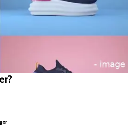
er?
ger