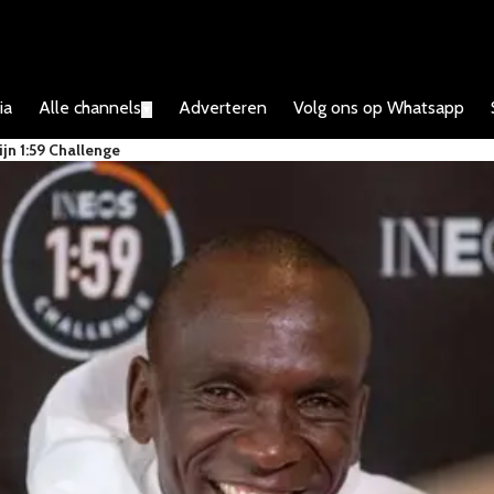
ia
Alle channels
Adverteren
Volg ons op Whatsapp
▼
jn 1:59 Challenge