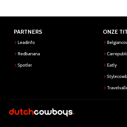
PARTNERS
ONZE TI
Leadinfo
Belgianc
Redbanana
Carrepubli
Spotler
Eatly
Stylecow
Travelvall