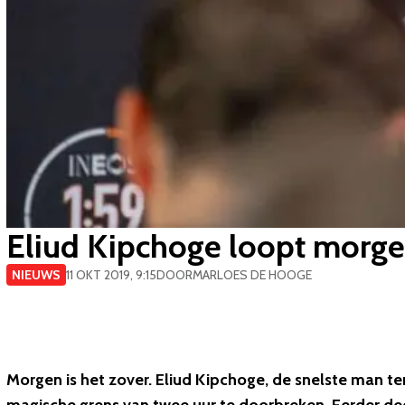
Eliud Kipchoge loopt morgen
NIEUWS
11 OKT 2019, 9:15
DOOR
MARLOES DE HOOGE
Morgen is het zover. Eliud Kipchoge, de snelste man 