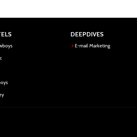
TELS
DEEPDIVES
owboys
E-mail Marketing
c
boys
ey