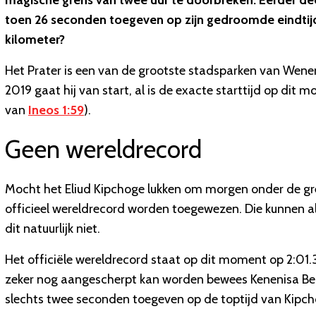
magische grens van twee uur te doorbreken. Eerder deed
toen 26 seconden toegeven op zijn gedroomde eindtijd.
kilometer?
Het Prater is een van de grootste stadsparken van Wene
2019 gaat hij van start, al is de exacte starttijd op di
van
Ineos 1:59
).
Geen wereldrecord
Mocht het Eliud Kipchoge lukken om morgen onder de gr
officieel wereldrecord worden toegewezen. Die kunnen all
dit natuurlijk niet.
Het officiële wereldrecord staat op dit moment op 2:01.39, 
zeker nog aangescherpt kan worden bewees Kenenisa Beke
slechts twee seconden toegeven op de toptijd van Kipch