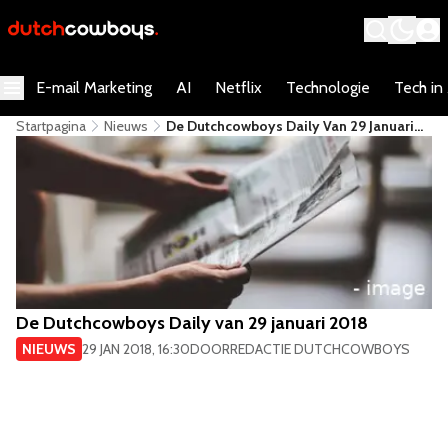
E-mail Marketing
AI
Netflix
Technologie
Tech in
Startpagina
Nieuws
De Dutchcowboys Daily Van 29 Januari
2018
De Dutchcowboys Daily van 29 januari 2018
NIEUWS
29 JAN 2018, 16:30
DOOR
REDACTIE DUTCHCOWBOYS