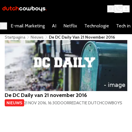
E-mail Marketing
AI
Netflix
Technologie
Tech in
Startpagina
Nieuws
De DC Daily Van 21 November 2016
De DC Daily van 21 november 2016
NIEUWS
21 NOV 2016, 16:30
DOOR
REDACTIE DUTCHCOWBOYS