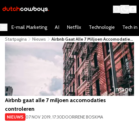
E-mail Marketing
AI
Netflix
Technologie
Tech in
Startpagina
Nieuws
Airbnb Gaat Alle 7 Miljoen Accomodaties
Controleren
Airbnb gaat alle 7 miljoen accomodaties
controleren
NIEUWS
07 NOV 2019, 17:30
DOOR
IRENE BOSKMA