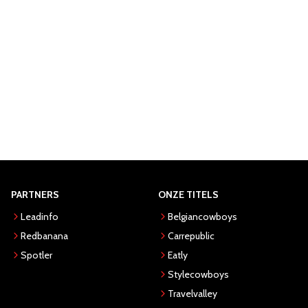
PARTNERS
ONZE TITELS
Leadinfo
Belgiancowboys
Redbanana
Carrepublic
Spotler
Eatly
Stylecowboys
Travelvalley