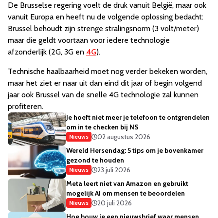
De Brusselse regering voelt de druk vanuit België, maar ook
vanuit Europa en heeft nu de volgende oplossing bedacht:
Brussel behoudt zijn strenge stralingsnorm (3 volt/meter)
maar die geldt voortaan voor iedere technologie
afzonderlijk (2G, 3G en
4G
).
Technische haalbaarheid moet nog verder bekeken worden,
maar het ziet er naar uit dan eind dit jaar of begin volgend
jaar ook Brussel van de snelle 4G technologie zal kunnen
profiteren.
Je hoeft niet meer je telefoon te ontgrendelen
om in te checken bij NS
02 augustus 2026
Nieuws
Wereld Hersendag: 5 tips om je bovenkamer
gezond te houden
23 juli 2026
Nieuws
Meta leert niet van Amazon en gebruikt
mogelijk AI om mensen te beoordelen
20 juli 2026
Nieuws
Hoe bouw je een nieuwsbrief waar mensen