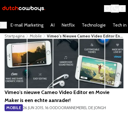
E-mail Marketing
AI
Netflix
Technologie
Tech in
Startpagina
Mobile
Vimeo's Nieuwe Cameo Video Editor En
Movie Maker Is Een Echte Aanrader!
Vimeo's nieuwe Cameo Video Editor en Movie
Maker is een echte aanrader!
MOBILE
26 JUN 2015, 16:00
DOOR
ANNEMEREL DE JONGH