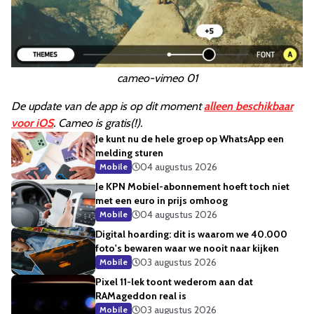
cameo-vimeo 01
De update van de app is op dit moment
alleen beschikbaar
voor iOS
. Cameo is gratis(!).
Je kunt nu de hele groep op WhatsApp een
melding sturen
04 augustus 2026
Mobile
Je KPN Mobiel-abonnement hoeft toch niet
met een euro in prijs omhoog
04 augustus 2026
Mobile
Digital hoarding: dit is waarom we 40.000
foto's bewaren waar we nooit naar kijken
03 augustus 2026
Mobile
Pixel 11-lek toont wederom aan dat
RAMageddon real is
03 augustus 2026
Mobile