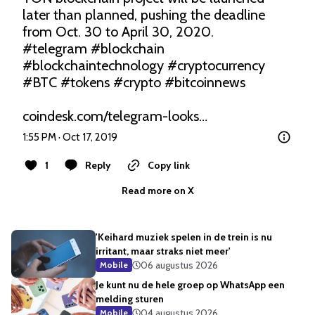
later than planned, pushing the deadline 
#telegram
#blockchain
#blockchaintechnology
#cryptocurrency
#BTC
#tokens
#crypto
#bitcoinnews
coindesk.com/telegram-looks…
1:55 PM · Oct 17, 2019
1
Reply
Copy link
Read more on X
'Keihard muziek spelen in de trein is nu
irritant, maar straks niet meer'
06 augustus 2026
Mobile
Je kunt nu de hele groep op WhatsApp een
melding sturen
04 augustus 2026
Mobile