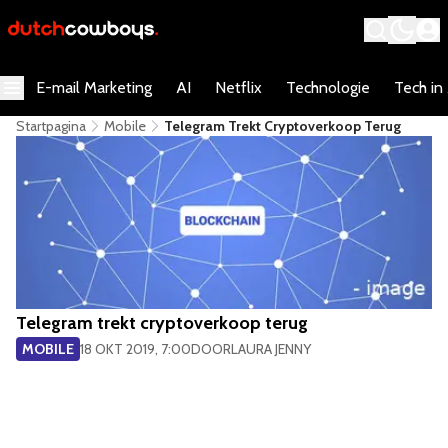
E-mail Marketing
AI
Netflix
Technologie
Tech in
Startpagina
Mobile
Telegram Trekt Cryptoverkoop Terug
Telegram trekt cryptoverkoop terug
MOBILE
18 OKT 2019, 7:00
DOOR
LAURA JENNY