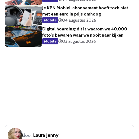
Je KPN Mobiel-abonnement hoeft toch niet
met een euro in prijs omhoog
04 augustus 2026
Mobile
Digital hoarding: dit is waarom we 40.000
foto's bewaren waar we nooit naar kijken
03 augustus 2026
Mobile
Laura Jenny
door