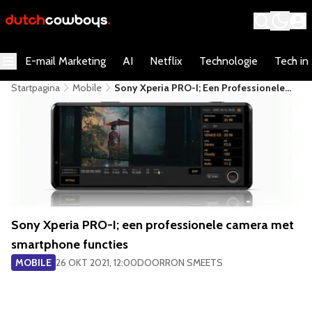
E-mail Marketing
AI
Netflix
Technologie
Tech in
Startpagina
Mobile
Sony Xperia PRO-I; Een Professionele
Camera Met Smartphone Functies
Sony Xperia PRO-I; een professionele camera met
smartphone functies
MOBILE
26 OKT 2021, 12:00
DOOR
RON SMEETS