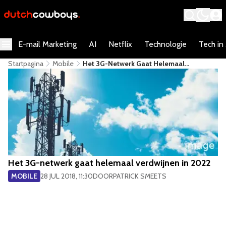
E-mail Marketing
AI
Netflix
Technologie
Tech in
Startpagina
Mobile
Het 3G-Netwerk Gaat Helemaal
Verdwijnen In 2022
Het 3G-netwerk gaat helemaal verdwijnen in 2022
MOBILE
28 JUL 2018, 11:30
DOOR
PATRICK SMEETS