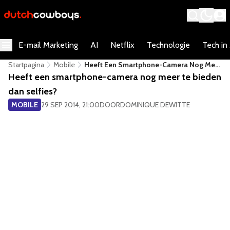
E-mail Marketing
AI
Netflix
Technologie
Tech in
Startpagina
Mobile
Heeft Een Smartphone-Camera Nog Meer
Te Bieden Dan Selfies?
Heeft een smartphone-camera nog meer te bieden
dan selfies?
MOBILE
29 SEP 2014, 21:00
DOOR
DOMINIQUE DEWITTE