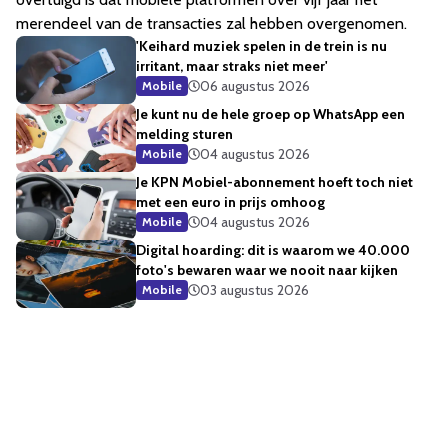
merendeel van de transacties zal hebben overgenomen.
'Keihard muziek spelen in de trein is nu
irritant, maar straks niet meer'
06 augustus 2026
Mobile
Je kunt nu de hele groep op WhatsApp een
melding sturen
04 augustus 2026
Mobile
Je KPN Mobiel-abonnement hoeft toch niet
met een euro in prijs omhoog
04 augustus 2026
Mobile
Digital hoarding: dit is waarom we 40.000
foto's bewaren waar we nooit naar kijken
03 augustus 2026
Mobile