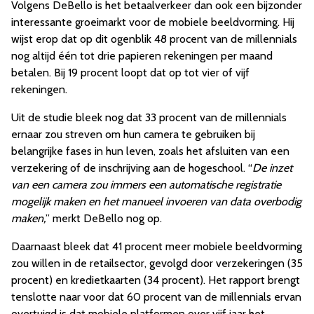
Volgens DeBello is het betaalverkeer dan ook een bijzonder
interessante groeimarkt voor de mobiele beeldvorming. Hij
wijst erop dat op dit ogenblik 48 procent van de millennials
nog altijd één tot drie papieren rekeningen per maand
betalen. Bij 19 procent loopt dat op tot vier of vijf
rekeningen.
Uit de studie bleek nog dat 33 procent van de millennials
ernaar zou streven om hun camera te gebruiken bij
belangrijke fases in hun leven, zoals het afsluiten van een
verzekering of de inschrijving aan de hogeschool. “
De inzet
van een camera zou immers een automatische registratie
mogelijk maken en het manueel invoeren van data overbodig
maken,
” merkt DeBello nog op.
Daarnaast bleek dat 41 procent meer mobiele beeldvorming
zou willen in de retailsector, gevolgd door verzekeringen (35
procent) en kredietkaarten (34 procent). Het rapport brengt
tenslotte naar voor dat 60 procent van de millennials ervan
overtuigd is dat mobiele platformen over vijf jaar het