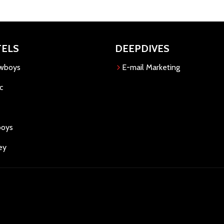
TELS
DEEPDIVES
owboys
E-mail Marketing
c
boys
ey