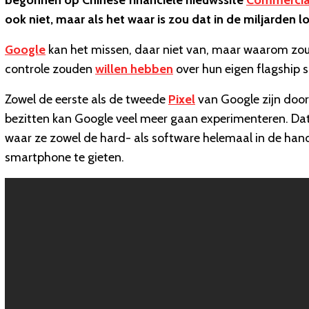
begonnen op Chinese financiële nieuwssite
Commercia
ook niet, maar als het waar is zou dat in de miljarden l
Google
kan het missen, daar niet van, maar waarom zoud
controle zouden
willen hebben
over hun eigen flagship
Zowel de eerste als de tweede
Pixel
van Google zijn doo
bezitten kan Google veel meer gaan experimenteren
. Da
waar ze zowel de hard- als software helemaal in de han
smartphone te gieten.