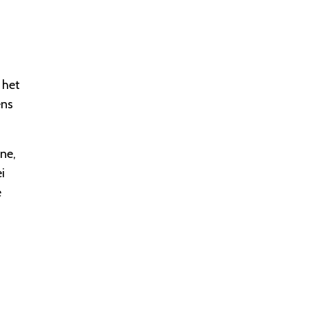
 het
ens
ne,
i
e