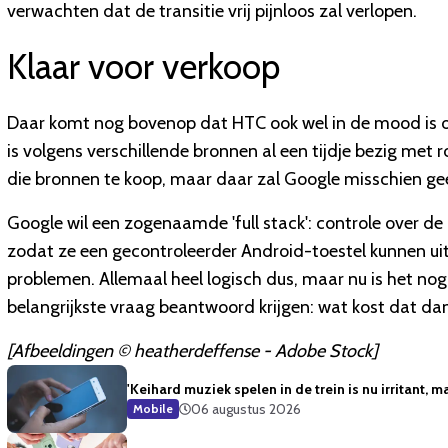
verwachten dat de transitie vrij pijnloos zal verlopen.
Klaar voor verkoop
Daar komt nog bovenop dat HTC ook wel in de mood is om
is volgens verschillende bronnen al een tijdje bezig met
die bronnen te koop, maar daar zal Google misschien g
Google wil een zogenaamde 'full stack': controle over d
zodat ze een gecontroleerder Android-toestel kunnen uit
problemen. Allemaal heel logisch dus, maar nu is het no
belangrijkste vraag beantwoord krijgen: wat kost dat da
[Afbeeldingen © heatherdeffense - Adobe Stock]
'Keihard muziek spelen in de trein is nu irritant, m
06 augustus 2026
Mobile