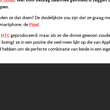
l Times
. Wat voor bedrag daarmee gemoeid is zeggen 
open.
en ze dat doen? De duidelijkste zou zijn dat ze graag m
 smartphone, de
Pixel
.
r
HTC
geproduceerd, maar als ze die divisie gewoon zoud
t brengt ze in een positie die veel meer lijkt op die van Appl
d hebben om de perfecte combinatie van beide in een eig