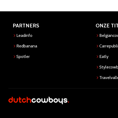
PARTNERS
ONZE TI
Leadinfo
Belgianc
Redbanana
Carrepubli
Spotler
Eatly
Stylecow
Travelvall