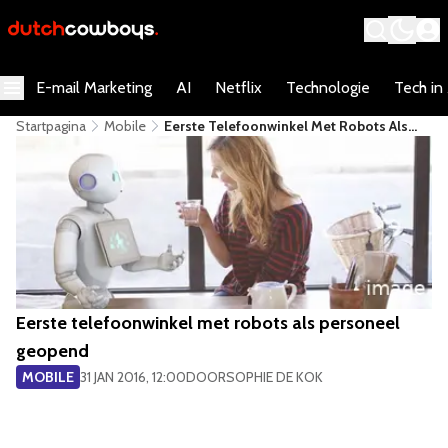
E-mail Marketing
AI
Netflix
Technologie
Tech in
Startpagina
Mobile
Eerste Telefoonwinkel Met Robots Als
Personeel Geopend
Eerste telefoonwinkel met robots als personeel
geopend
MOBILE
31 JAN 2016, 12:00
DOOR
SOPHIE DE KOK