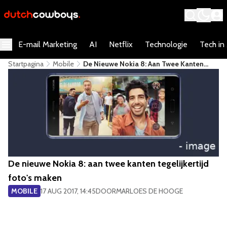
E-mail Marketing
AI
Netflix
Technologie
Tech in
Startpagina
Mobile
De Nieuwe Nokia 8: Aan Twee Kanten
Tegelijkertijd Foto's Maken
De nieuwe Nokia 8: aan twee kanten tegelijkertijd
foto's maken
MOBILE
17 AUG 2017, 14:45
DOOR
MARLOES DE HOOGE