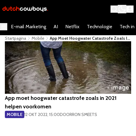
E-mail Marketing
AI
Netflix
Technologie
Tech in
Startpagina
Mobile
App Moet Hoogwater Catastrofe Zoals In
2021 Helpen Voorkomen
App moet hoogwater catastrofe zoals in 2021
helpen voorkomen
MOBILE
12 OKT 2022, 15:00
DOOR
RON SMEETS