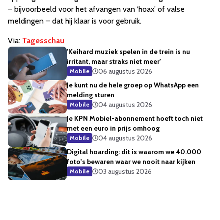
– bijvoorbeeld voor het afvangen van ‘hoax’ of valse
meldingen – dat hij klaar is voor gebruik.
Via:
Tagesschau
'Keihard muziek spelen in de trein is nu
irritant, maar straks niet meer'
06 augustus 2026
Mobile
Je kunt nu de hele groep op WhatsApp een
melding sturen
04 augustus 2026
Mobile
Je KPN Mobiel-abonnement hoeft toch niet
met een euro in prijs omhoog
04 augustus 2026
Mobile
Digital hoarding: dit is waarom we 40.000
foto's bewaren waar we nooit naar kijken
03 augustus 2026
Mobile