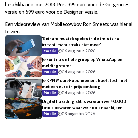
beschikbaar in mei 2013. Prijs: 399 euro voor de Gorgeous-
versie en 699 euro voor de Designer-versie.
Een videoreview van Mobilecowboy Ron Smeets was hier al
te zien.
'Keihard muziek spelen in de trein is nu
irritant, maar straks niet meer'
06 augustus 2026
Mobile
Je kunt nu de hele groep op WhatsApp een
melding sturen
04 augustus 2026
Mobile
Je KPN Mobiel-abonnement hoeft toch niet
met een euro in prijs omhoog
04 augustus 2026
Mobile
Digital hoarding: dit is waarom we 40.000
foto's bewaren waar we nooit naar kijken
03 augustus 2026
Mobile