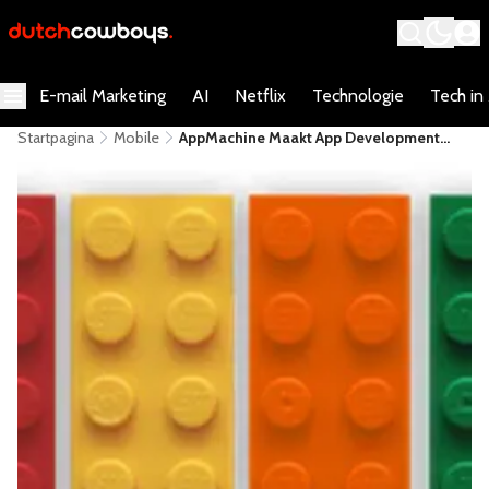
E-mail Marketing
AI
Netflix
Technologie
Tech in
Startpagina
Mobile
AppMachine Maakt App Development
Mogelijk Voor Iedereen