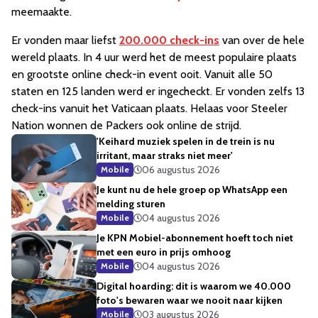
meemaakte.
Er vonden maar liefst
200.000 check-ins
van over de hele
wereld plaats. In 4 uur werd het de meest populaire plaats
en grootste online check-in event ooit. Vanuit alle 50
staten en 125 landen werd er ingecheckt. Er vonden zelfs 13
check-ins vanuit het Vaticaan plaats. Helaas voor Steeler
Nation wonnen de Packers ook online de strijd.
'Keihard muziek spelen in de trein is nu
irritant, maar straks niet meer'
06 augustus 2026
Mobile
Je kunt nu de hele groep op WhatsApp een
melding sturen
04 augustus 2026
Mobile
Je KPN Mobiel-abonnement hoeft toch niet
met een euro in prijs omhoog
04 augustus 2026
Mobile
Digital hoarding: dit is waarom we 40.000
foto's bewaren waar we nooit naar kijken
03 augustus 2026
Mobile