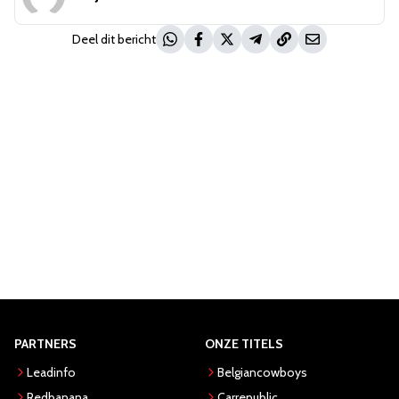
Deel dit bericht
PARTNERS
ONZE TITELS
Leadinfo
Belgiancowboys
Redbanana
Carrepublic