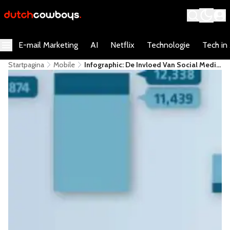
E-mail Marketing
AI
Netflix
Technologie
Tech in
Startpagina
Mobile
Infographic: De Invloed Van Social Media
Op Mobiel Internet