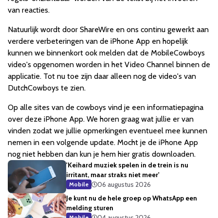
van reacties.
Natuurlijk wordt door ShareWire en ons continu gewerkt aan
verdere verbeteringen van de iPhone App en hopelijk
kunnen we binnenkort ook melden dat de MobileCowboys
video's opgenomen worden in het Video Channel binnen de
applicatie. Tot nu toe zijn daar alleen nog de video's van
DutchCowboys te zien.
Op alle sites van de cowboys vind je een informatiepagina
over deze iPhone App. We horen graag wat jullie er van
vinden zodat we jullie opmerkingen eventueel mee kunnen
nemen in een volgende update. Mocht je de iPhone App
nog niet hebben dan kun je hem hier gratis downloaden.
'Keihard muziek spelen in de trein is nu
irritant, maar straks niet meer'
06 augustus 2026
Mobile
Je kunt nu de hele groep op WhatsApp een
melding sturen
04 augustus 2026
Mobile