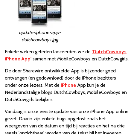
update-iphone-app-
dutchcowboys.jpg
Enkele weken geleden lanceerden we de
'DutchCowboys
iPhone App'
samen met MobileCowboys en DutchCowgirls.
De door Sharewire ontwikkelde App is bijzonder goed
ontvangen (en gedownload) door de iPhone bezitters
onder onze lezers. Met de
iPhone
App kun je de
Nederlandstalige blogs DutchCowboys, MobileCowboys en
DutchCowgirls bekijken.
Vandaag is onze eerste update van onze iPhone App online
gezet. Daarin zijn enkele bugs opgelost zoals het
weergeven van de datum en tijd bij reacties en het na drie
regels 'onzichtbaar' worden van de tekst bij het invoeren