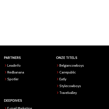
PARTNERS
ONZE TITELS
Leadinfo
Belgiancowboys
Redbanana
Carrepublic
Spotler
Eatly
Stylecowboys
Travelvalley
DEEPDIVES
E-mail Marketing