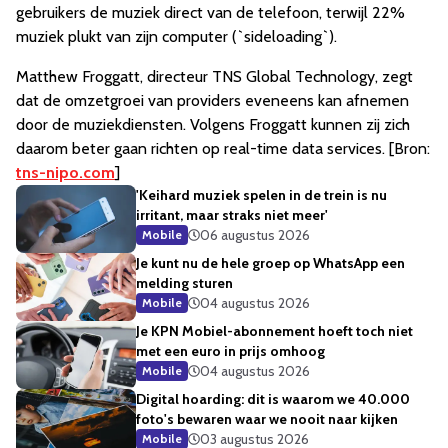
gebruikers de muziek direct van de telefoon, terwijl 22%
muziek plukt van zijn computer (`sideloading`).
Matthew Froggatt, directeur TNS Global Technology, zegt
dat de omzetgroei van providers eveneens kan afnemen
door de muziekdiensten. Volgens Froggatt kunnen zij zich
daarom beter gaan richten op real-time data services. [Bron:
tns-nipo.com
]
'Keihard muziek spelen in de trein is nu
irritant, maar straks niet meer'
06 augustus 2026
Mobile
Je kunt nu de hele groep op WhatsApp een
melding sturen
04 augustus 2026
Mobile
Je KPN Mobiel-abonnement hoeft toch niet
met een euro in prijs omhoog
04 augustus 2026
Mobile
Digital hoarding: dit is waarom we 40.000
foto's bewaren waar we nooit naar kijken
03 augustus 2026
Mobile