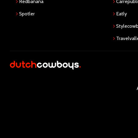
Redbanana
Carrepubli
Spotler
Eatly
Stylecow
Travelvall