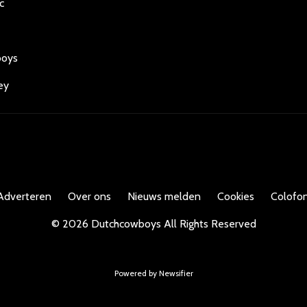
c
boys
ey
Adverteren
Over ons
Nieuws melden
Cookies
Colofon
©
2026
Dutchcowboys
All Rights Reserved
Powered by Newsifier