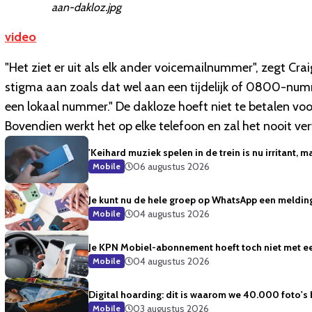
aan-dakloz.jpg
video
"Het ziet er uit als elk ander voicemailnummer", zegt Cra
stigma aan zoals dat wel aan een tijdelijk of 0800-num
een lokaal nummer." De dakloze hoeft niet te betalen voo
Bovendien werkt het op elke telefoon en zal het nooit ver
'Keihard muziek spelen in de trein is nu irritant, m
06 augustus 2026
Mobile
Je kunt nu de hele groep op WhatsApp een meldin
04 augustus 2026
Mobile
Je KPN Mobiel-abonnement hoeft toch niet met ee
04 augustus 2026
Mobile
Digital hoarding: dit is waarom we 40.000 foto's
03 augustus 2026
Mobile