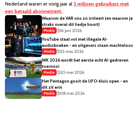
Nederland waren er vorig jaar al
3 miljoen gebruikers met
een betaald abonnement.
Waarom de VAR ons zo irriteert (en waarom je
straks overal dit liedje hoort)
16 juni 2026
Media
YouTube staat vol met illegale AI-
audioboeken - en uitgevers staan machteloos
25 mei 2026
Media
WK 2026 wordt het eerste echt AI-gedreven
toernooi
20 mei 2026
Media
Het Pentagon gooit de UFO-kluis open - en
dit zit erin
08 mei 2026
Media