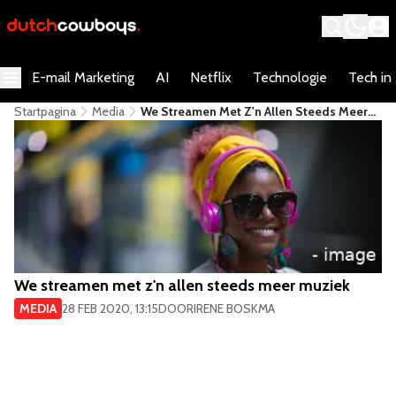
E-mail Marketing
AI
Netflix
Technologie
Tech in
Startpagina
Media
We Streamen Met Z'n Allen Steeds Meer
Muziek
We streamen met z'n allen steeds meer muziek
MEDIA
28 FEB 2020, 13:15
DOOR
IRENE BOSKMA