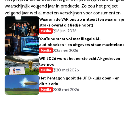
waarschijnlijk volgend jaar in productie. Zo zou het project
volgend jaar wel al moeten verschijnen voor consumenten.
Waarom de VAR ons zo irriteert (en waarom je
straks overal dit liedje hoort)
16 juni 2026
Media
YouTube staat vol met illegale AI-
audioboeken - en uitgevers staan machteloos
25 mei 2026
Media
WK 2026 wordt het eerste echt AI-gedreven
toernooi
20 mei 2026
Media
Het Pentagon gooit de UFO-kluis open - en
dit zit erin
08 mei 2026
Media