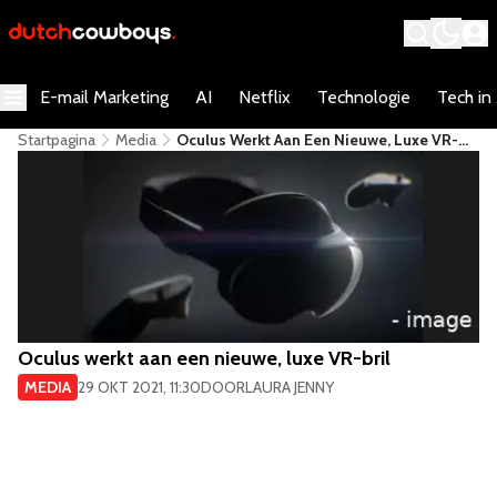
E-mail Marketing
AI
Netflix
Technologie
Tech in
Startpagina
Media
​Oculus Werkt Aan Een Nieuwe, Luxe VR-
Bril
​Oculus werkt aan een nieuwe, luxe VR-bril
MEDIA
29 OKT 2021, 11:30
DOOR
LAURA JENNY