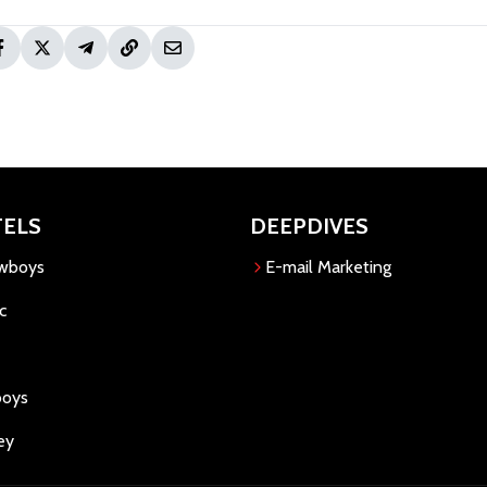
TELS
DEEPDIVES
owboys
E-mail Marketing
c
boys
ey