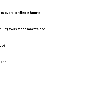
s overal dit liedje hoort)
en uitgevers staan machteloos
ooi
 erin