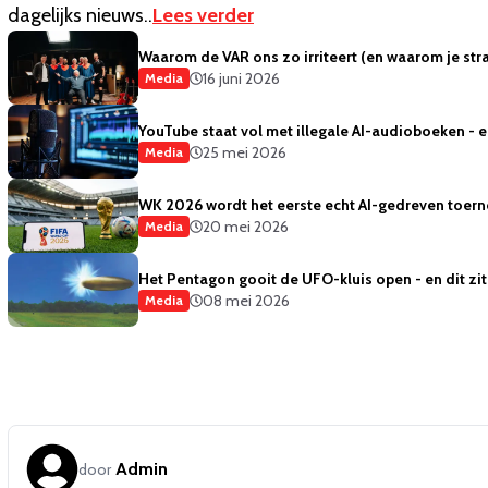
dagelijks nieuws..
Lees verder
Waarom de VAR ons zo irriteert (en waarom je strak
16 juni 2026
Media
YouTube staat vol met illegale AI-audioboeken - 
25 mei 2026
Media
WK 2026 wordt het eerste echt AI-gedreven toern
20 mei 2026
Media
Het Pentagon gooit de UFO-kluis open - en dit zit
08 mei 2026
Media
Admin
door