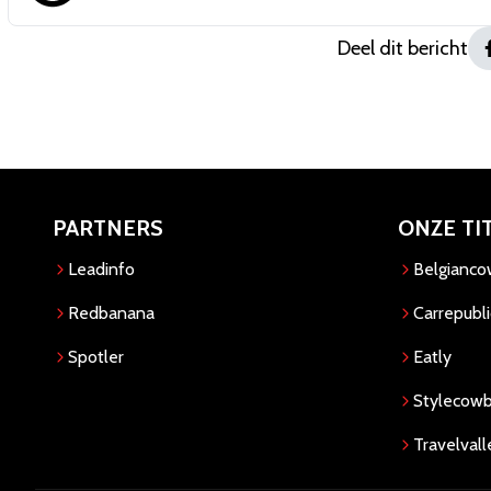
Deel dit bericht
PARTNERS
ONZE TI
Leadinfo
Belgianc
Redbanana
Carrepubli
Spotler
Eatly
Stylecow
Travelvall