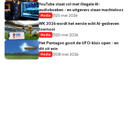
YouTube staat vol met illegale AI-
audioboeken - en uitgevers staan machteloos
25 mei 2026
Media
WK 2026 wordt het eerste echt AI-gedreven
toernooi
20 mei 2026
Media
Het Pentagon gooit de UFO-kluis open - en
dit zit erin
08 mei 2026
Media