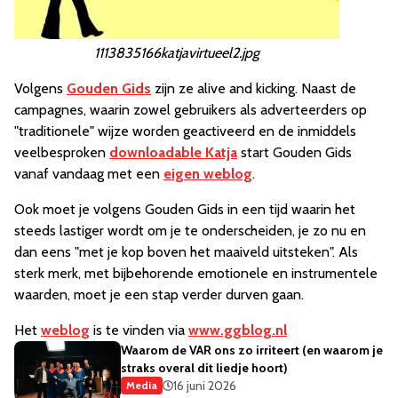
1113835166katjavirtueel2.jpg
Volgens
Gouden Gids
zijn ze alive and kicking. Naast de
campagnes, waarin zowel gebruikers als adverteerders op
"traditionele" wijze worden geactiveerd en de inmiddels
veelbesproken
downloadable Katja
start Gouden Gids
vanaf vandaag met een
eigen weblog
.
Ook moet je volgens Gouden Gids in een tijd waarin het
steeds lastiger wordt om je te onderscheiden, je zo nu en
dan eens "met je kop boven het maaiveld uitsteken". Als
sterk merk, met bijbehorende emotionele en instrumentele
waarden, moet je een stap verder durven gaan.
Het
weblog
is te vinden via
www.ggblog.nl
Waarom de VAR ons zo irriteert (en waarom je
straks overal dit liedje hoort)
16 juni 2026
Media