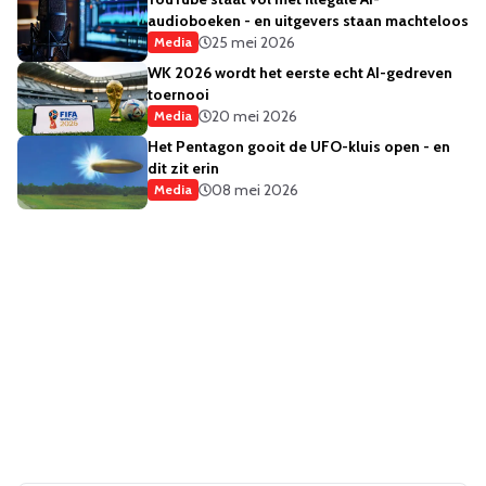
audioboeken - en uitgevers staan machteloos
25 mei 2026
Media
WK 2026 wordt het eerste echt AI-gedreven
toernooi
20 mei 2026
Media
Het Pentagon gooit de UFO-kluis open - en
dit zit erin
08 mei 2026
Media