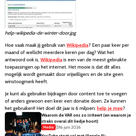
help-wikipedia-de-winter-door.jpg
Hoe vaak maak jij gebruik van
Wikipedia
? Een paar keer per
maand of wellicht meerdere keren per dag? Wat het
antwoord ook is,
Wikipedia
is een van de meest gebruikte
toepassingen op het internet. Het mooie is dat dit alles
mogelijk wordt gemaakt door vrijwilligers en de site geen
winstoogmerk heeft.
Je kunt als gebruiker bijdragen door content toe te voegen
of anders gewoon een keer een donatie doen. Ze kunnen
het gebruiken!! Het doel dit jaar is 6 miljoen:
help je mee
?
Waarom de VAR ons zo irriteert (en waarom je
straks overal dit liedje hoort)
16 juni 2026
Media
YouTube staat vol met illegale AI-