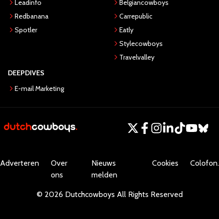
Leadinfo
Belgiancowboys
Redbanana
Carrepublic
Spotler
Eatly
Stylecowboys
Travelvalley
DEEPDIVES
E-mail Marketing
Adverteren
Over
Nieuws
Cookies
Colofon.
ons
melden
©
2026
Dutchcowboys
All Rights Reserved