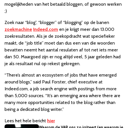
mogelijkheden van het betaald bloggen, of gewoon werken
;)
Zoek naar “blog”, “blogger” of “blogging” op de banen
zoekmachine
Indeed.com
en je krijgt meer dan 13.000
zoekresultaten. Als je de zoekopdracht wat speciefieker
maakt, de “job title” moet dan dus een van die woorden
bevatten neemt het aantal resulaten af tot net iets meer
dan 50. Maargoed zijn er nog altijd veel, 5 jaar geleden had
je als resultaat nul op rekest gekregen.
“There’s almost an ecosystem of jobs that have emerged
around blogs,” said Paul Forster, chief executive at
Indeed.com, a job search engine with postings from more
than 5,000 sources. “It’s an emerging area where there are
many more opportunities related to the blog rather than
being a dedicated blog writer.”
Lees het hele bericht
hier
Waarom de VAR ons zo irriteert (en waarom je