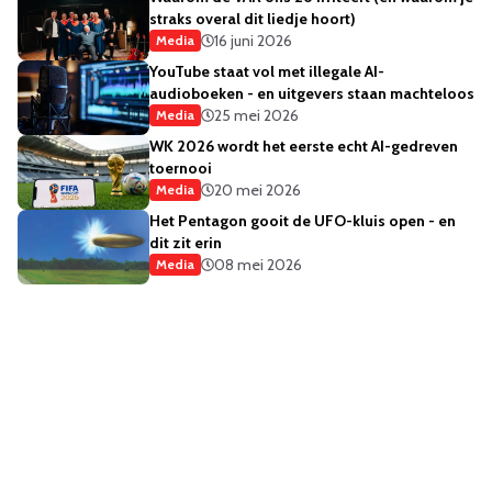
straks overal dit liedje hoort)
16 juni 2026
Media
YouTube staat vol met illegale AI-
audioboeken - en uitgevers staan machteloos
25 mei 2026
Media
WK 2026 wordt het eerste echt AI-gedreven
toernooi
20 mei 2026
Media
Het Pentagon gooit de UFO-kluis open - en
dit zit erin
08 mei 2026
Media