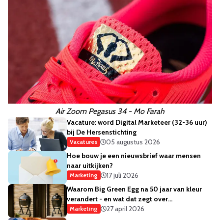
Air Zoom Pegasus 34 - Mo Farah
Vacature: word Digital Marketeer (32-36 uur)
bij De Hersenstichting
05 augustus 2026
Vacatures
Hoe bouw je een nieuwsbrief waar mensen
naar uitkijken?
17 juli 2026
Marketing
Waarom Big Green Egg na 50 jaar van kleur
verandert - en wat dat zegt over
merkstrategie
27 april 2026
Marketing