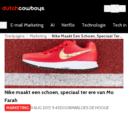
E-mail Marketing
AI
Netflix
Technologie
Tech in
Startpagina
Marketing
Nike Maakt Een Schoen, Speciaal Ter
Ere Van Mo Farah
Nike maakt een schoen, speciaal ter ere van Mo
Farah
MARKETING
11 AUG 2017, 9:45
DOOR
MARLOES DE HOOGE