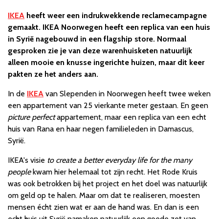
IKEA
heeft weer een indrukwekkende reclamecampagne
gemaakt. IKEA Noorwegen heeft een replica van een huis
in Syrië nagebouwd in een flagship store. Normaal
gesproken zie je van deze warenhuisketen natuurlijk
alleen mooie en knusse ingerichte huizen, maar dit keer
pakten ze het anders aan.
In de
IKEA
van Slependen in Noorwegen heeft twee weken
een appartement van 25 vierkante meter gestaan. En geen
picture perfect
appartement, maar een replica van een echt
huis van Rana en haar negen familieleden in Damascus,
Syrië.
IKEA's visie
to create a better everyday life for the many
people
kwam hier helemaal tot zijn recht. Het Rode Kruis
was ook betrokken bij het project en het doel was natuurlijk
om geld op te halen. Maar om dat te realiseren, moesten
mensen écht zien wat er aan de hand was. En dan is een
echt huis uit Syrië namaken natuurlijk een goede zet van