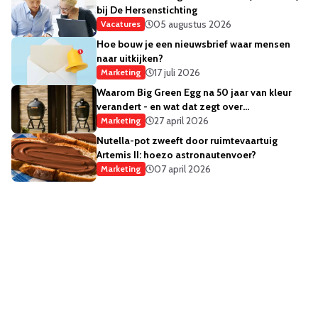
bij De Hersenstichting
05 augustus 2026
Vacatures
Hoe bouw je een nieuwsbrief waar mensen
naar uitkijken?
17 juli 2026
Marketing
Waarom Big Green Egg na 50 jaar van kleur
verandert - en wat dat zegt over
merkstrategie
27 april 2026
Marketing
Nutella-pot zweeft door ruimtevaartuig
Artemis II: hoezo astronautenvoer?
07 april 2026
Marketing