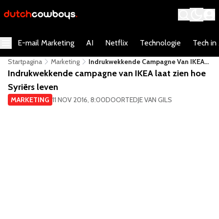
E-mail Marketing
AI
Netflix
Technologie
Tech in
Startpagina
Marketing
Indrukwekkende Campagne Van IKEA
Laat Zien Hoe Syriërs Leven
Indrukwekkende campagne van IKEA laat zien hoe
Syriërs leven
MARKETING
11 NOV 2016, 8:00
DOOR
TEDJE VAN GILS