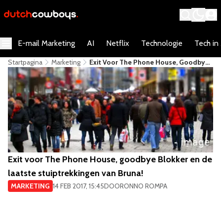
E-mail Marketing
AI
Netflix
Technologie
Tech in
Startpagina
Marketing
​Exit Voor The Phone House, Goodbye
Blokker En De Laatste Stuiptrekkingen
Van Bruna!
​Exit voor The Phone House, goodbye Blokker en de
laatste stuiptrekkingen van Bruna!
MARKETING
14 FEB 2017, 15:45
DOOR
ONNO ROMPA