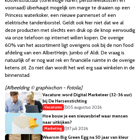
kostenstructuur (torenhoge huren, personeelskosten en
voorraad) überhaupt mogelijk om marge te draaien op een
Princess waterkoker, een nieuwe pannenset of een
elektrische tandenborstel. Geldt ook hier niet dat we al
deze producten met slechts een druk op de knop eenvoudig
via onze telefoon op internet willen kopen. De overige
60% van het assortiment ligt overigens ook bij de non food
afdeling van een AlbertHeijn, Jumbo of Aldi. De vraag is
natuurlijk of er nog wat rek en financiële ruimte in de overige
ketens zit. Zo niet dan wordt het wel erg saai winkelen in de
binnenstad.
[Afbeelding © graphixchon - Fotolia]
Vacature: word Digital Marketeer (32-36 uur)
bij De Hersenstichting
05 augustus 2026
Vacatures
Hoe bouw je een nieuwsbrief waar mensen
naar uitkijken?
17 juli 2026
Marketing
Waarom Big Green Egg na 50 jaar van kleur