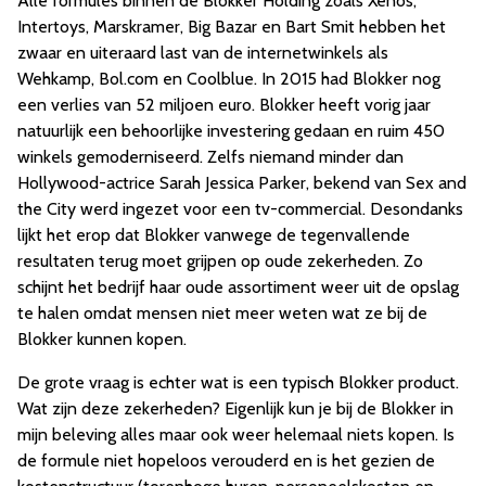
Alle formules binnen de Blokker Holding zoals Xenos,
Intertoys, Marskramer, Big Bazar en Bart Smit hebben het
zwaar en uiteraard last van de internetwinkels als
Wehkamp, Bol.com en Coolblue. In 2015 had Blokker nog
een verlies van 52 miljoen euro. Blokker heeft vorig jaar
natuurlijk een behoorlijke investering gedaan en ruim 450
winkels gemoderniseerd. Zelfs niemand minder dan
Hollywood-actrice Sarah Jessica Parker, bekend van Sex and
the City werd ingezet voor een tv-commercial. Desondanks
lijkt het erop dat Blokker vanwege de tegenvallende
resultaten terug moet grijpen op oude zekerheden. Zo
schijnt het bedrijf haar oude assortiment weer uit de opslag
te halen omdat mensen niet meer weten wat ze bij de
Blokker kunnen kopen.
De grote vraag is echter wat is een typisch Blokker product.
Wat zijn deze zekerheden? Eigenlijk kun je bij de Blokker in
mijn beleving alles maar ook weer helemaal niets kopen. Is
de formule niet hopeloos verouderd en is het gezien de