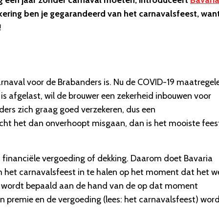
g een jaar zonder carnaval moeten, introduceert
Bavari
kering ben je gegarandeerd van het carnavalsfeest, wan
!
carnaval voor de Brabanders is. Nu de COVID-19 maatregel
is afgelast, wil de brouwer een zekerheid inbouwen voor
ders zich graag goed verzekeren, dus een
ocht het
dan onverhoopt misgaan, dan is het mooiste fees
en financiële vergoeding of dekking. Daarom doet Bavaria
m het carnavalsfeest in te halen op het moment dat het w
den wordt bepaald aan de hand van de op dat moment
en premie en de vergoeding (lees: het carnavalsfeest) word