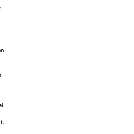
a
t
en
t
el
t,