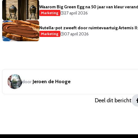
Waarom Big Green Egg na 50 jaar van kleur verand
27 april 2026
Marketing
Nutella-pot zweeft door ruimtevaartuig Artemis I
07 april 2026
Marketing
Jeroen de Hooge
door
Deel dit bericht