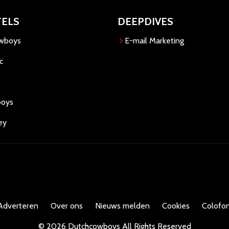
TELS
DEEPDIVES
owboys
E-mail Marketing
c
boys
ey
Adverteren
Over ons
Nieuws melden
Cookies
Colofon
©
2026
Dutchcowboys
All Rights Reserved