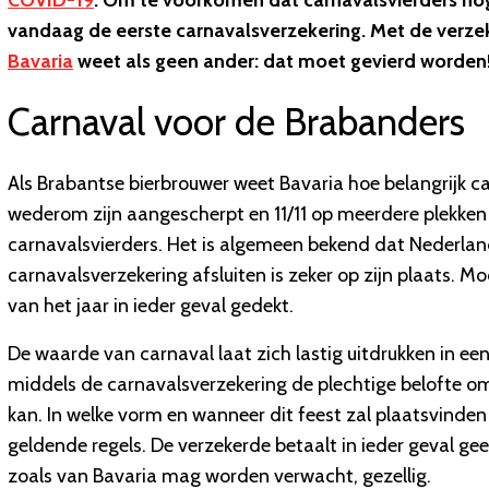
COVID-19
. Om te voorkomen dat carnavalsvierders nó
vandaag de eerste carnavalsverzekering. Met de verze
Bavaria
weet als geen ander: dat moet gevierd worden
Carnaval voor de Brabanders
Als Brabantse bierbrouwer weet Bavaria hoe belangrijk 
wederom zijn aangescherpt en 11/11 op meerdere plekken 
carnavalsvierders. Het is algemeen bekend dat Nederlan
carnavalsverzekering afsluiten is zeker op zijn plaats. M
van het jaar in ieder geval gedekt.
De waarde van carnaval laat zich lastig uitdrukken in e
middels de carnavalsverzekering de plechtige belofte o
kan. In welke vorm en wanneer dit feest zal plaatsvin
geldende regels. De verzekerde betaalt in ieder geval ge
zoals van Bavaria mag worden verwacht, gezellig.