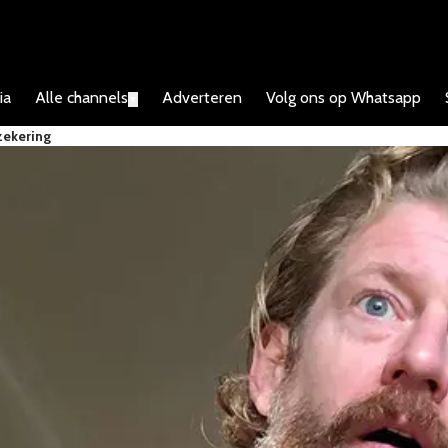
ia
Alle channels
Adverteren
Volg ons op Whatsapp
▼
zekering