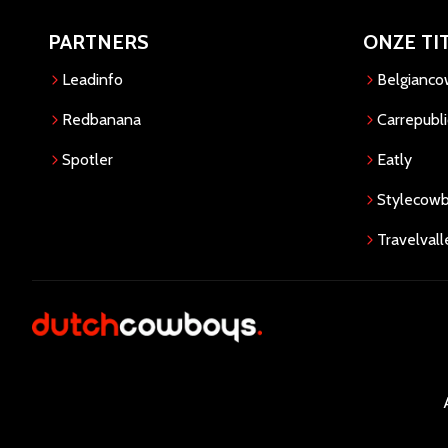
PARTNERS
ONZE TI
Leadinfo
Belgianc
Redbanana
Carrepubli
Spotler
Eatly
Stylecow
Travelvall