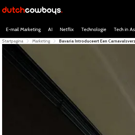
E-mail Marketing
AI
Netflix
Technologie
Tech in As
Startpagina
Marketing
Bavaria Introduceert Een Carnavalsver