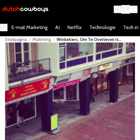
E-mail Marketing
AI
Netflix
Technologie
Tech in
Startpagina
Marketing
Winkeliers, Om Te Overleven Is
Verandering Noodzakelijk