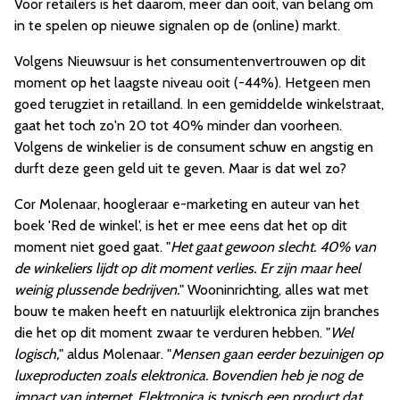
Voor retailers is het daarom, meer dan ooit, van belang om
in te spelen op nieuwe signalen op de (online) markt.
Volgens Nieuwsuur is het consumentenvertrouwen op dit
moment op het laagste niveau ooit (-44%). Hetgeen men
goed terugziet in retailland. In een gemiddelde winkelstraat,
gaat het toch zo'n 20 tot 40% minder dan voorheen.
Volgens de winkelier is de consument schuw en angstig en
durft deze geen geld uit te geven. Maar is dat wel zo?
Cor Molenaar, hoogleraar e-marketing en auteur van het
boek 'Red de winkel', is het er mee eens dat het op dit
moment niet goed gaat. "
Het gaat gewoon slecht. 40% van
de winkeliers lijdt op dit moment verlies. Er zijn maar heel
weinig plussende bedrijven.
" Wooninrichting, alles wat met
bouw te maken heeft en natuurlijk elektronica zijn branches
die het op dit moment zwaar te verduren hebben. "
Wel
logisch,
" aldus Molenaar. "
Mensen gaan eerder bezuinigen op
luxeproducten zoals elektronica. Bovendien heb je nog de
impact van internet. Elektronica is typisch een product dat