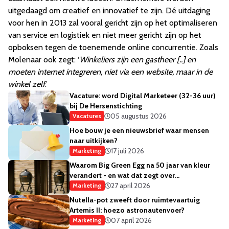
uitgedaagd om creatief en innovatief te zijn. Dé uitdaging
voor hen in 2013 zal vooral gericht zijn op het optimaliseren
van service en logistiek en niet meer gericht zijn op het
opboksen tegen de toenemende online concurrentie. Zoals
Molenaar ook zegt: ‘
Winkeliers zijn een gastheer [..] en
moeten internet integreren, niet via een website, maar in de
winkel zelf
.’
Vacature: word Digital Marketeer (32-36 uur)
bij De Hersenstichting
05 augustus 2026
Vacatures
Hoe bouw je een nieuwsbrief waar mensen
naar uitkijken?
17 juli 2026
Marketing
Waarom Big Green Egg na 50 jaar van kleur
verandert - en wat dat zegt over
merkstrategie
27 april 2026
Marketing
Nutella-pot zweeft door ruimtevaartuig
Artemis II: hoezo astronautenvoer?
07 april 2026
Marketing