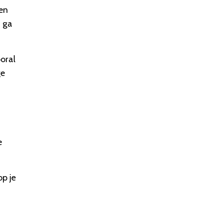
en
f ga
ooral
ge
e
op je