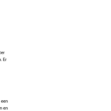
t
ter
. Er
r een
en en