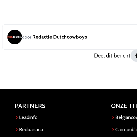
Redactie Dutchcowboys
door
Deel dit bericht
PARTNERS
ONZE TI
Leadinfo
Belgianc
Redbanana
Carrepubli