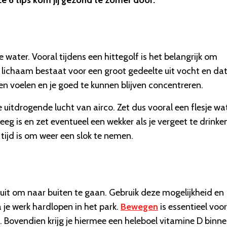
 6 tips kom jij gezond te zomer door:
e water. Vooral tijdens een hittegolf is het belangrijk om
e lichaam bestaat voor een groot gedeelte uit vocht en da
en voelen en je goed te kunnen blijven concentreren.
uitdrogende lucht van airco. Zet dus vooral een flesje wa
leeg is en zet eventueel een wekker als je vergeet te drinken
tijd is om weer een slok te nemen.
t om naar buiten te gaan. Gebruik deze mogelijkheid en
 je werk hardlopen in het park.
Bewegen
is essentieel voo
 Bovendien krijg je hiermee een heleboel vitamine D binn