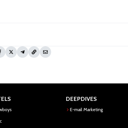
TELS
DEEPDIVES
owboys
E-mail Marketing
c