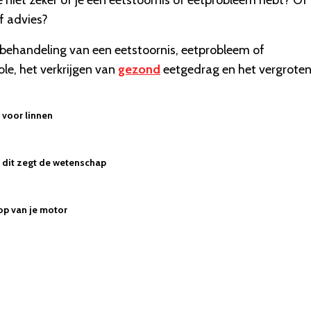
je niet zeker of je een eetstoornis of eetprobleem hebt? Of
of advies?
n behandeling van een eetstoornis, eetprobleem of
role, het verkrijgen van
gezond
eetgedrag en het vergrote
voor linnen
 - dit zegt de wetenschap
op van je motor