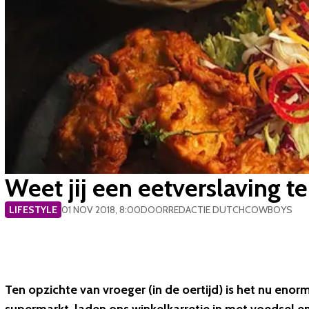
Weet jij een eetverslaving t
LIFESTYLE
01 NOV 2018, 8:00
DOOR
REDACTIE DUTCHCOWBOYS
Ten opzichte van vroeger (in de oertijd) is het nu en