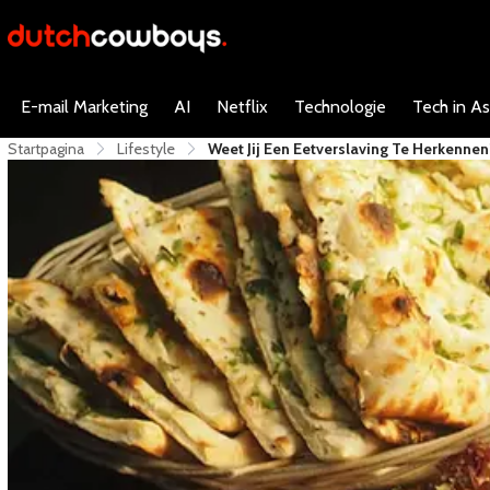
E-mail Marketing
AI
Netflix
Technologie
Tech in As
Startpagina
Lifestyle
Weet Jij Een Eetverslaving Te Herkennen