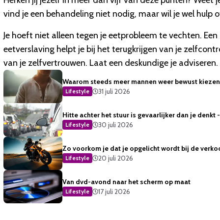
Herken jij jezelf in meer dan vijf van deze punten? Weet 
vind je een behandeling niet nodig, maar wil je wel hulp 
Je hoeft niet alleen tegen je eetprobleem te vechten. Ee
eetverslaving helpt je bij het terugkrijgen van je zelfcont
van je zelfvertrouwen. Laat een deskundige je adviseren.
Waarom steeds meer mannen weer bewust kiezen 
31 juli 2026
Lifestyle
Hitte achter het stuur is gevaarlijker dan je denkt
30 juli 2026
Lifestyle
Zo voorkom je dat je opgelicht wordt bij de verko
20 juli 2026
Lifestyle
Van dvd-avond naar het scherm op maat
17 juli 2026
Lifestyle