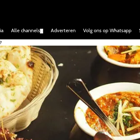
ia
Alle channels
Adverteren
Volg ons op Whatsapp
▼
?