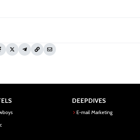
TELS
DEEPDIVES
owboys
E-mail Marketing
c