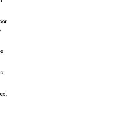
m
oor
s
ue
zo
eel