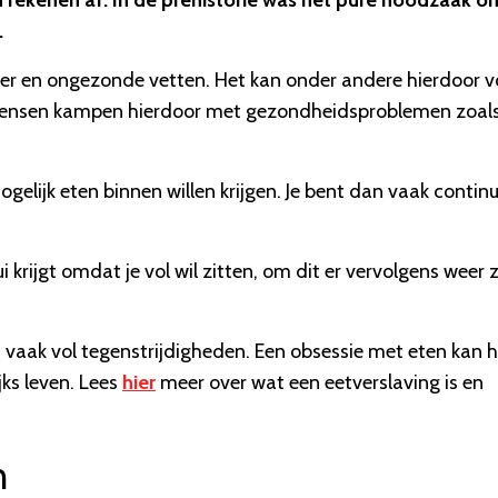
n rekenen af. In de prehistorie was het pure noodzaak o
.
ker en ongezonde vetten. Het kan onder andere hierdoor v
r mensen kampen hierdoor met gezondheidsproblemen zoal
gelijk eten binnen willen krijgen. Je bent dan vaak contin
krijgt omdat je vol wil zitten, om dit er vervolgens weer 
n vaak vol tegenstrijdigheden. Een obsessie met eten kan h
ks leven. Lees
hier
meer over wat een eetverslaving is en
n