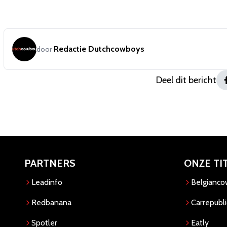
Redactie Dutchcowboys
door
Deel dit bericht
PARTNERS
ONZE TI
Leadinfo
Belgianc
Redbanana
Carrepubli
Spotler
Eatly