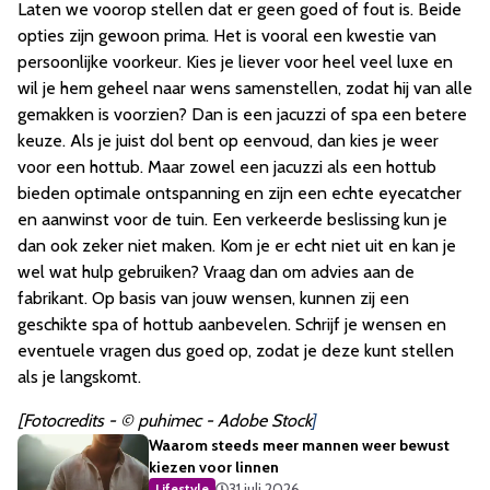
Laten we voorop stellen dat er geen goed of fout is. Beide
opties zijn gewoon prima. Het is vooral een kwestie van
persoonlijke voorkeur. Kies je liever voor heel veel luxe en
wil je hem geheel naar wens samenstellen, zodat hij van alle
gemakken is voorzien? Dan is een jacuzzi of spa een betere
keuze. Als je juist dol bent op eenvoud, dan kies je weer
voor een hottub. Maar zowel een jacuzzi als een hottub
bieden optimale ontspanning en zijn een echte eyecatcher
en aanwinst voor de tuin. Een verkeerde beslissing kun je
dan ook zeker niet maken. Kom je er echt niet uit en kan je
wel wat hulp gebruiken? Vraag dan om advies aan de
fabrikant. Op basis van jouw wensen, kunnen zij een
geschikte spa of hottub aanbevelen. Schrijf je wensen en
eventuele vragen dus goed op, zodat je deze kunt stellen
als je langskomt.
[Fotocredits - © puhimec - Adobe Stock
]
Waarom steeds meer mannen weer bewust
kiezen voor linnen
31 juli 2026
Lifestyle