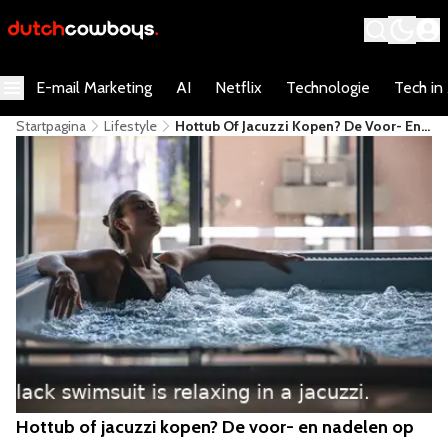
E-mail Marketing
AI
Netflix
Technologie
Tech in
Startpagina
Lifestyle
Hottub Of Jacuzzi Kopen? De Voor- En
Nadelen Op Een Rij
Hottub of jacuzzi kopen? De voor- en nadelen op