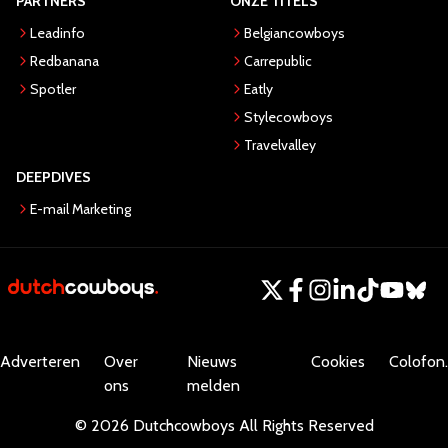
PARTNERS
ONZE TITELS
Leadinfo
Belgiancowboys
Redbanana
Carrepublic
Spotler
Eatly
Stylecowboys
Travelvalley
DEEPDIVES
E-mail Marketing
Adverteren
Over
Nieuws
Cookies
Colofon.
ons
melden
©
2026
Dutchcowboys
All Rights Reserved