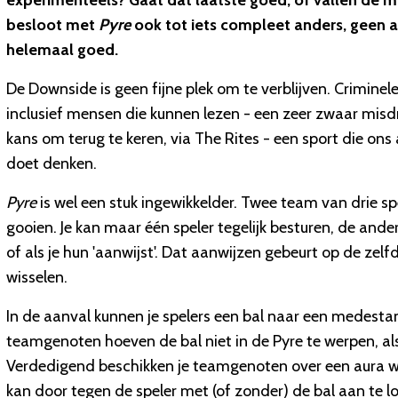
experimenteels? Gaat dat laatste goed, of vallen de 
besloot met
Pyre
ook tot iets compleet anders, geen 
helemaal goed.
De Downside is geen fijne plek om te verblijven. Crimi
inclusief mensen die kunnen lezen - een zeer zwaar misdr
kans om terug te keren, via The Rites - een sport die on
doet denken.
Pyre
is wel een stuk ingewikkelder. Twee team van drie sp
gooien. Je kan maar één speler tegelijk besturen, de ander
of als je hun 'aanwijst'. Dat aanwijzen gebeurt op de zel
wisselen.
In de aanval kunnen je spelers een bal naar een medestand
teamgenoten hoeven de bal niet in de Pyre te werpen, als 
Verdedigend beschikken je teamgenoten over een aura wa
kan door tegen de speler met (of zonder) de bal aan te l