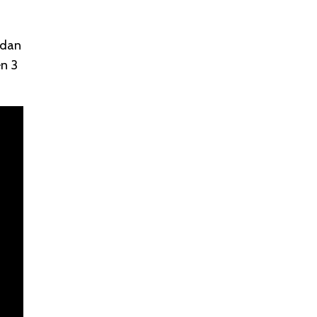
 dan
en 3