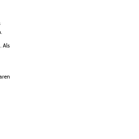
s
.
. Als
waren