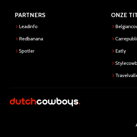
PARTNERS
ONZE TI
Leadinfo
Belgianc
Redbanana
Carrepubli
Spotler
Eatly
Stylecow
Travelvall