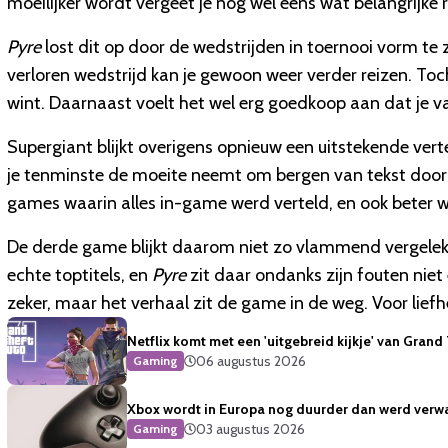
moeilijker wordt vergeet je nog wel eens wat belangrijke
Pyre
lost dit op door de wedstrijden in toernooi vorm te z
verloren wedstrijd kan je gewoon weer verder reizen. Toch
wint. Daarnaast voelt het wel erg goedkoop aan dat je v
Supergiant blijkt overigens opnieuw een uitstekende vert
je tenminste de moeite neemt om bergen van tekst door t
games waarin alles in-game werd verteld, en ook beter w
De derde game blijkt daarom niet zo vlammend vergele
echte toptitels, en
Pyre
zit daar ondanks zijn fouten niet
zeker, maar het verhaal zit de game in de weg. Voor liefhe
Netflix komt met een 'uitgebreid kijkje' van Grand
06 augustus 2026
Gaming
Xbox wordt in Europa nog duurder dan werd verw
03 augustus 2026
Gaming