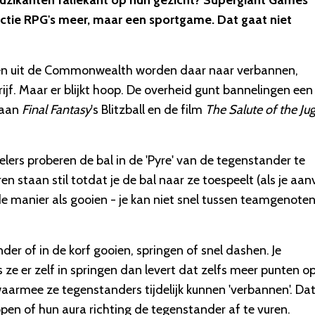
muzikanten faliekant op hun gezicht? Supergiant Games
actie RPG's meer, maar een sportgame. Dat gaat niet
nelen uit de Commonwealth worden daar naar verbannen,
ijf. Maar er blijkt hoop. De overheid gunt bannelingen een
s aan
Final Fantasy
's Blitzball en de film
The Salute of the Ju
elers proberen de bal in de 'Pyre' van de tegenstander te
en staan stil totdat je de bal naar ze toespeelt (als je aan
fde manier als gooien - je kan niet snel tussen teamgenote
er of in de korf gooien, springen of snel dashen. Je
ze er zelf in springen dan levert dat zelfs meer punten op
armee ze tegenstanders tijdelijk kunnen 'verbannen'. Da
open of hun aura richting de tegenstander af te vuren.