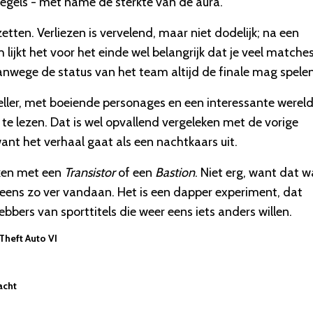
 regels - met name de sterkte van de aura.
etten. Verliezen is vervelend, maar niet dodelijk; na een
 lijkt het voor het einde wel belangrijk dat je veel matche
anwege de status van het team altijd de finale mag spelen
eller, met boeiende personages en een interessante wereld
e lezen. Dat is wel opvallend vergeleken met de vorige
ant het verhaal gaat als een nachtkaars uit.
ken met een
Transistor
of een
Bastion
. Niet erg, want dat 
 eens zo ver vandaan. Het is een dapper experiment, dat
bbers van sporttitels die weer eens iets anders willen.
 Theft Auto VI
acht