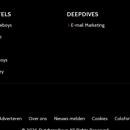
TELS
DEEPDIVES
owboys
E-mail Marketing
c
boys
ey
Adverteren
Over ons
Nieuws melden
Cookies
Colofon