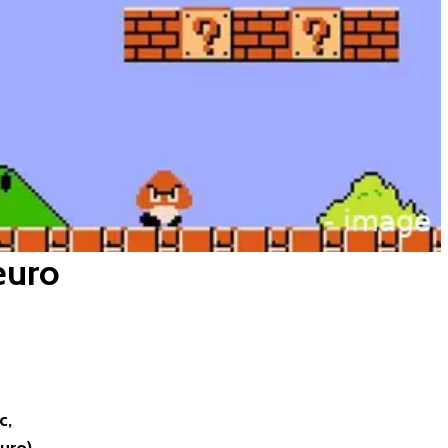
euro
c,