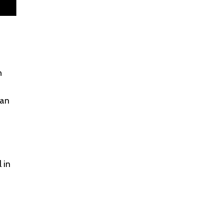
n
van
 in