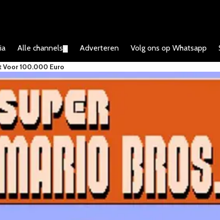
ia
Alle channels
Adverteren
Volg ons op Whatsapp
▼
ht Voor 100.000 Euro