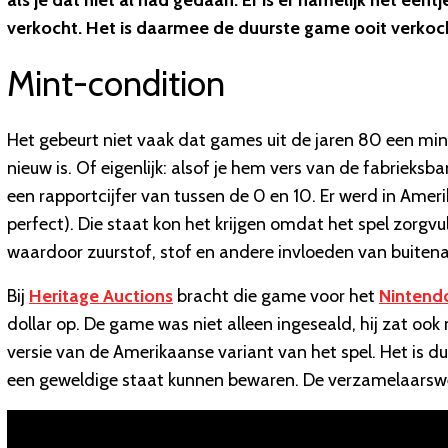
als je dat niet al had gedaan. Er is er namelijk net ee
verkocht. Het is daarmee de duurste game ooit verkoc
Mint-condition
Het gebeurt niet vaak dat games uit de jaren 80 een min
nieuw is. Of eigenlijk: alsof je hem vers van de fabriek
een rapportcijfer van tussen de 0 en 10. Er werd in Amer
perfect). Die staat kon het krijgen omdat het spel zorg
waardoor zuurstof, stof en andere invloeden van buiten
Bij
Heritage Auctions
bracht die game voor het
Nintend
dollar op. De game was niet alleen ingeseald, hij zat ook 
versie van de Amerikaanse variant van het spel. Het is d
een geweldige staat kunnen bewaren. De verzamelaarswer