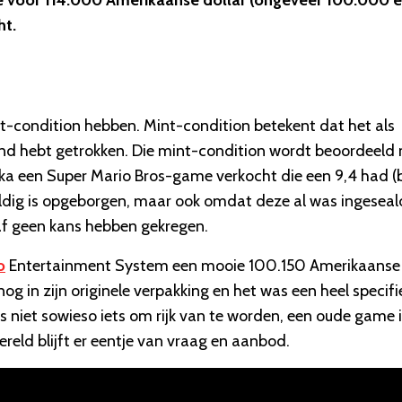
ntje voor 114.000 Amerikaanse dollar (ongeveer 100.000 e
ht.
t-condition hebben. Mint-condition betekent dat het als
sband hebt getrokken. Die mint-condition wordt beoordeeld
ika een Super Mario Bros-game verkocht die een 9,4 had (
vuldig is opgeborgen, maar ook omdat deze al was ingeseal
af geen kans hebben gekregen.
o
Entertainment System een mooie 100.150 Amerikaanse
nog in zijn originele verpakking en het was een heel specifi
us niet sowieso iets om rijk van te worden, een oude game 
eld blijft er eentje van vraag en aanbod.