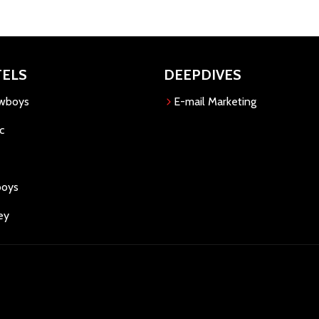
TELS
DEEPDIVES
owboys
E-mail Marketing
c
boys
ey