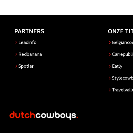
PARTNERS
ONZE TI
Leadinfo
Belgianc
Redbanana
Carrepubli
Spotler
Eatly
Stylecow
Travelvall