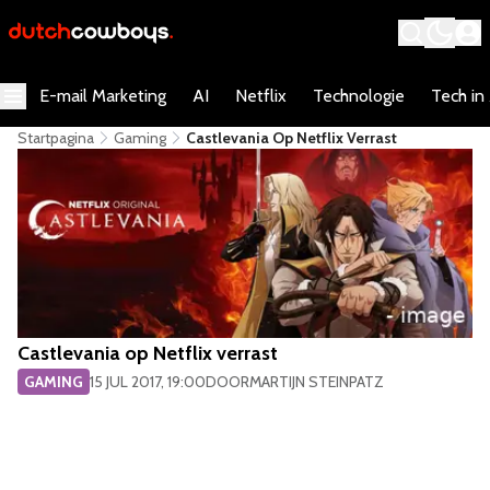
E-mail Marketing
AI
Netflix
Technologie
Tech in
Startpagina
Gaming
Castlevania Op Netflix Verrast
Castlevania op Netflix verrast
GAMING
15 JUL 2017, 19:00
DOOR
MARTIJN STEINPATZ