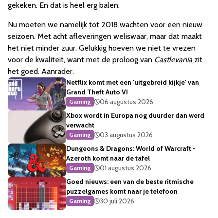
gekeken. En dat is heel erg balen.
Nu moeten we namelijk tot 2018 wachten voor een nieuw
seizoen. Met acht afleveringen weliswaar, maar dat maakt
het niet minder zuur. Gelukkig hoeven we niet te vrezen
voor de kwaliteit, want met de proloog van
Castlevania
zit
het goed. Aanrader.
Netflix komt met een 'uitgebreid kijkje' van
Grand Theft Auto VI
06 augustus 2026
Gaming
Xbox wordt in Europa nog duurder dan werd
verwacht
03 augustus 2026
Gaming
Dungeons & Dragons: World of Warcraft -
Azeroth komt naar de tafel
01 augustus 2026
Gaming
Goed nieuws: een van de beste ritmische
puzzelgames komt naar je telefoon
30 juli 2026
Gaming